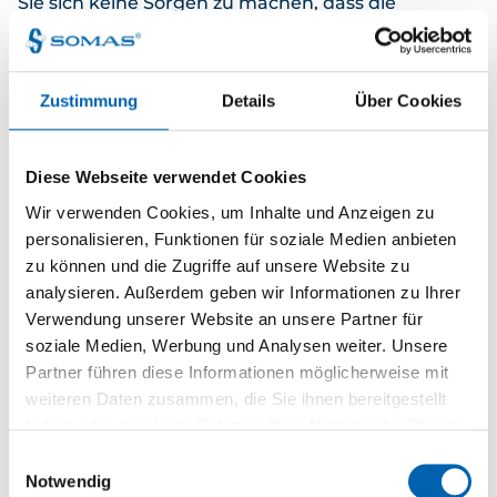
Sie sich keine Sorgen zu machen, dass die
Armaturen Verschleißanzeichen oder
Undichtigkeiten aufweisen. Sie eignen sich auch
für hohe Strömungsgeschwindigkeiten und für
Zustimmung
Details
Über Cookies
Zellstoffanwendungen, wo die Zellstofffasern
aufgrund des hohen Anpressdrucks zwischen Sitz
Diese Webseite verwendet Cookies
und Klappenscheibe einfach durchtrennt werden.
Wir verwenden Cookies, um Inhalte und Anzeigen zu
personalisieren, Funktionen für soziale Medien anbieten
Somas Regel- und Absperrklappen sind in
zu können und die Zugriffe auf unsere Website zu
mehreren Größen und mit verschiedenen
analysieren. Außerdem geben wir Informationen zu Ihrer
Werkstoffkombinationen erhältlich, sodass Sie
Verwendung unserer Website an unsere Partner für
auch für Ihre Anwendung genau den richtigen Typ
soziale Medien, Werbung und Analysen weiter. Unsere
finden. Außerdem stehen Ihnen zur Steuerung
Partner führen diese Informationen möglicherweise mit
verschiedene Stellantriebe zur Auswahl, entweder
weiteren Daten zusammen, die Sie ihnen bereitgestellt
handbetätigt mit Handhebel bzw.
haben oder die sie im Rahmen Ihrer Nutzung der Dienste
Schneckengetriebe oder automatisch mit
gesammelt haben.
Einwilligungsauswahl
pneumatischem Stellantrieb und Stellungsregler.
Notwendig