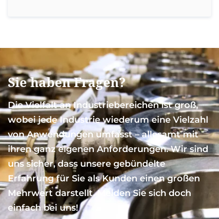
Sie haben Fragen?
Die Vielfalt an Industriebereichen ist groß,
wobei jede Industrie wiederum eine Vielzahl
von Anwendungen umfasst – allesamt mit
ihren ganz eigenen Anforderungen. Wir sind
uns sicher, dass unsere gebündelte
Erfahrung für Sie als Kunden einen großen
Mehrwert darstellt. Melden Sie sich doch
einfach bei uns!