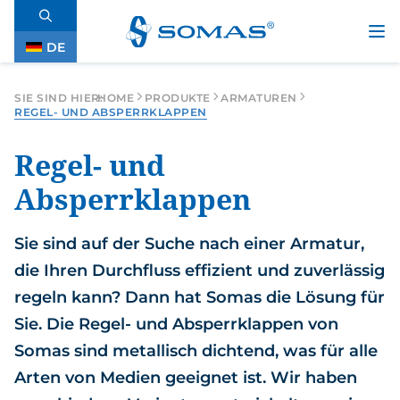
Zum Hauptinhalt wechseln
DE
EN
SV
FR
SIE SIND HIER:
HOME
PRODUKTE
ARMATUREN
REGEL- UND ABSPERRKLAPPEN
Suchbegriff eingeben
Regel- und
Absperrklappen
Sie sind auf der Suche nach einer Armatur,
die Ihren Durchfluss effizient und zuverlässig
regeln kann? Dann hat Somas die Lösung für
Sie. Die Regel- und Absperrklappen von
Somas sind metallisch dichtend, was für alle
Arten von Medien geeignet ist. Wir haben