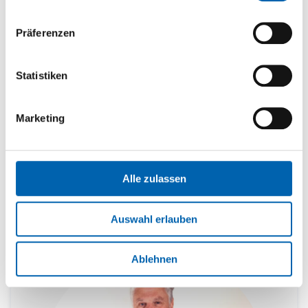
Kosteneffizient
Präferenzen
Die Regel- und Absperrklappe von Somas ist die
kostengünstigste Wahl für Regel- und Auf/Zu-
Statistiken
Anwendungen. Damit erhalten Sie eine Armatur,
die effizient, zuverlässig, langlebig und
Marketing
anpassungsfähig ist. Somas hält Informationen für
Sie bereit, wie Sie mit den Somas Regel- und
Absperrklappen Ihre Anwendung optimieren
Alle zulassen
können.
Auswahl erlauben
Ablehnen