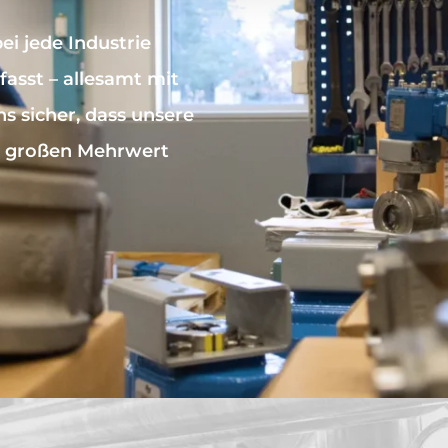
ei jede Industrie
sst – allesamt mit
s sicher, dass unsere
en großen Mehrwert