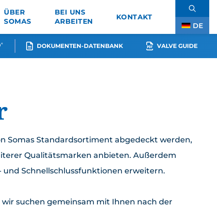
ÜBER
BEI UNS
KONTAKT
SOMAS
ARBEITEN
DE
EN
SV
FR
DOKUMENTEN-DATENBANK
VALVE GUIDE
Suchbegriff eingeben
r
 von Somas Standardsortiment abgedeckt werden,
iterer Qualitätsmarken anbieten. Außerdem
Somas Servicepaket
- und Schnellschlussfunktionen erweitern.
Service buchen
d wir suchen gemeinsam mit Ihnen nach der