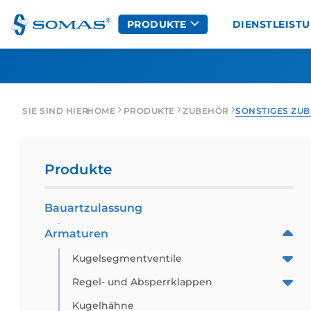
Suchbegriff eingeben
Zum Hauptinhalt wechseln
PRODUKTE
DIENSTLEIST
SIE SIND HIER:
HOME
PRODUKTE
ZUBEHÖR
SONSTIGES ZU
Kugelsegmentventile
Pneumatische Stella
A
Produkte
Regel- und Absperrklappen
Manuelle Antriebe
Kugelhähne
Bauartzulassung
Weitere Antriebe
Regelarmaturen
Armaturen
Auf/Zu-Armaturen
Kugelsegmentventile
Handarmaturen
Regel- und Absperrklappen
Kugelhähne