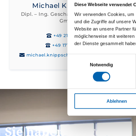
Michael Knippschild
Diese Webseite verwendet 
Dipl. – Ing. Geschäftsführer, Somas
Wir verwenden Cookies, um I
GmbH
und die Zugriffe auf unsere 
Website an unsere Partner fü
+49 2131 512930
möglicherweise mit weiteren
der Dienste gesammelt habe
+49 171 186 7803
michael.knippschild@somasgmbh.de
Einwilligungsauswahl
Notwendig
Ablehnen
Sie haben Fragen?